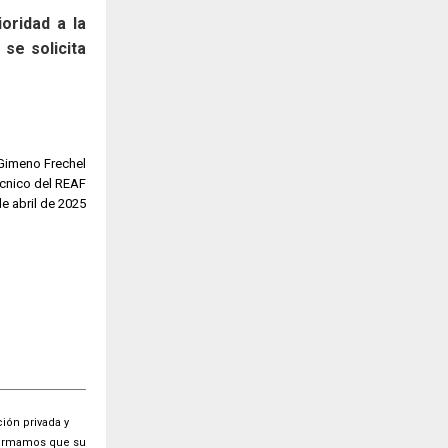
oridad a la
se solicita
Gimeno Frechel
écnico del REAF
de abril de 2025
ión privada y
nformamos que su