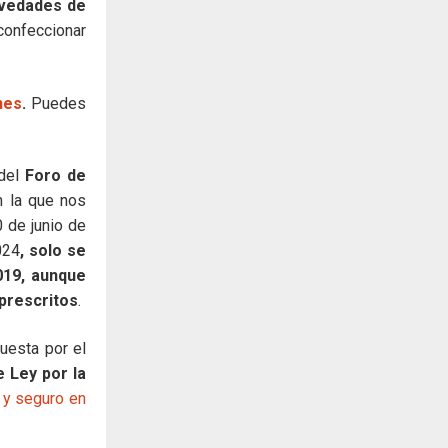
ovedades de
confeccionar
nes
.
Puedes
 del
Foro
de
 la que nos
0 de junio de
024
, solo se
019, aunque
 prescritos
.
uesta
por el
 Ley por la
 y seguro en