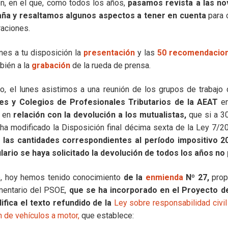
n, en el que, como todos los años,
pasamos revista a las n
ña y resaltamos algunos aspectos a tener en cuenta
para 
raciones.
nes a tu disposición la
presentación
y las
50 recomendacio
bién a la
grabación
de la rueda de prensa.
do, el lunes asistimos a una reunión de los grupos de trabajo
es y Colegios de Profesionales Tributarios de la AEAT
en
 en
relación con la devolución a los mutualistas,
que si a 3
ha modificado la Disposición final décima sexta de la Ley 7/2
 las cantidades correspondientes al período impositivo 2
lario se haya solicitado la devolución de todos los años no
e, hoy hemos tenido conocimiento
de la
enmienda
Nº 27,
prop
mentario del
PSOE,
que se ha incorporado en el Proyecto de
fica el texto refundido de la
Ley sobre responsabilidad civil
ón de vehículos a motor,
que establece: