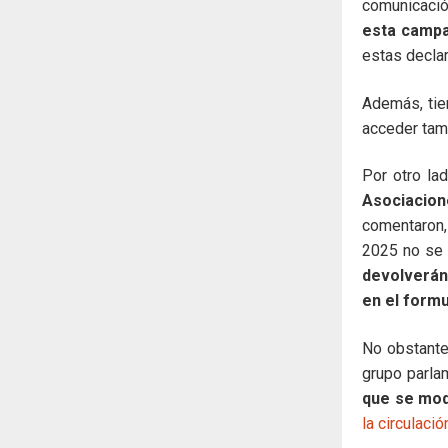
comunicació
esta campa
estas decla
Además, tie
acceder tam
Por otro la
Asociacion
comentaron,
2025 no se 
devolverán
en el formu
No obstant
grupo parla
que se modi
la circulaci